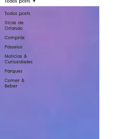
Todos posts
Todos posts
Dicas de
Orlando
Compras
Passeios
Notícias &
Curiosidades
Parques
Comer &
Beber