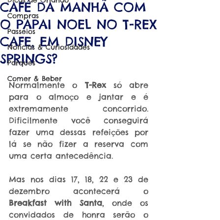
Dicas de Orlando
CAFÉ DA MANHÃ COM
Compras
O PAPAI NOEL NO T-REX
Passeios
CAFE, EM DISNEY
Notícias & Curiosidades
SPRINGS?
Parques
Comer & Beber
Normalmente o 
T-Rex
 só abre 
para o almoço e jantar e é 
extremamente concorrido. 
Dificilmente você conseguirá 
fazer uma dessas refeições por 
lá se não fizer a reserva com 
uma certa antecedência.
Mas nos dias 17, 18, 22 e 23 de 
dezembro acontecerá o 
Breakfast with Santa
, onde os 
convidados de honra serão o 