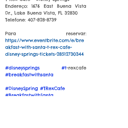
Endereço: 1676 East Buena Vista 
Dr., Lake Buena Vista, FL 32830
Telefone: 407-828-8739
Para reservar: 
https://www.eventbrite.com/e/bre
akfast-with-santa-t-rex-cafe-
disney-springs-tickets-28512730344
#disneysprings
#t
-rexcafe 
#breakfastwithsanta
#DisneySpring
#TRexCafe
#BreakfastwithSanta
#cafédamanhã
#PapaiNoel
#MamãeNoel
Comer & Beber