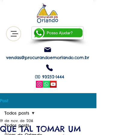
vendas@procurandoemorlando.com.br
(11) 93252-1444
Post
Todos posts
19 de nov. de 2016
Todos posts
QUE TAL TOMAR UM