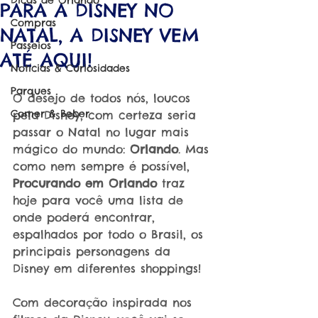
Dicas de Orlando
PARA A DISNEY NO
Compras
NATAL, A DISNEY VEM
Passeios
ATÉ AQUI!
Notícias & Curiosidades
Parques
O desejo de todos nós, loucos 
Comer & Beber
pela Disney, com certeza seria 
passar o Natal no lugar mais 
mágico do mundo: 
Orlando
. Mas 
como nem sempre é possível, 
Procurando em Orlando
 traz 
hoje para você uma lista de 
onde poderá encontrar, 
espalhados por todo o Brasil, os 
principais personagens da 
Disney em diferentes shoppings!
Com decoração inspirada nos 