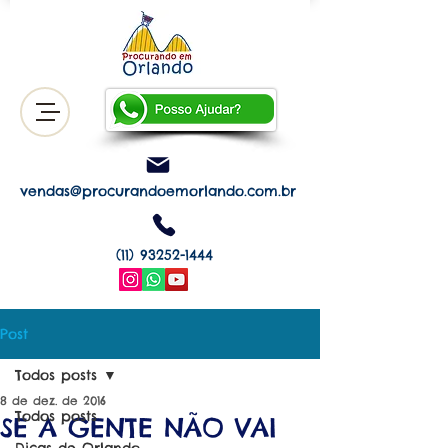
vendas@procurandoemorlando.com.br
(11) 93252-1444
Post
Todos posts
8 de dez. de 2016
Todos posts
SE A GENTE NÃO VAI