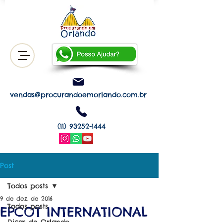
vendas@procurandoemorlando.com.br
(11) 93252-1444
Post
Todos posts
9 de dez. de 2016
Todos posts
EPCOT INTERNATIONAL