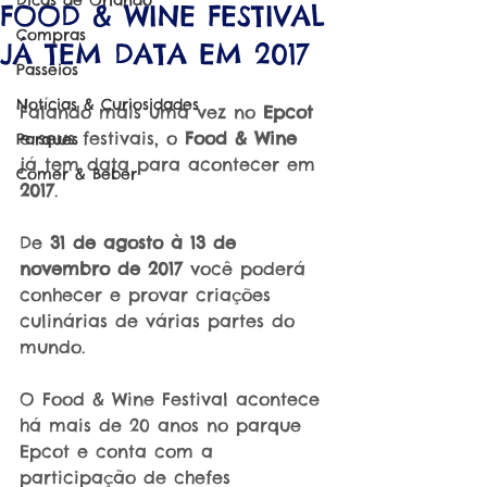
Dicas de Orlando
FOOD & WINE FESTIVAL
Compras
JÁ TEM DATA EM 2017
Passeios
Notícias & Curiosidades
Falando mais uma vez no 
Epcot
e seus festivais, o 
Food & Wine
Parques
já tem data para acontecer em 
Comer & Beber
2017
.
De 
31 de agosto à 13 de 
novembro de 2017
 você poderá 
conhecer e provar criações 
culinárias de várias partes do 
mundo.
O Food & Wine Festival acontece 
há mais de 20 anos no parque 
Epcot e conta com a 
participação de chefes 