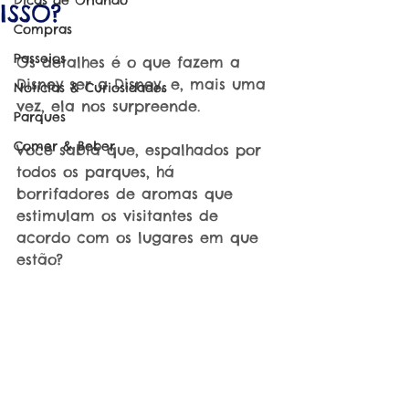
Dicas de Orlando
ISSO?
Compras
Passeios
Os detalhes é o que fazem a 
Disney ser a Disney, e, mais uma 
Notícias & Curiosidades
vez, ela nos surpreende.
Parques
Comer & Beber
Você sabia que, espalhados por 
todos os parques, há 
borrifadores de aromas que 
estimulam os visitantes de 
acordo com os lugares em que 
estão?