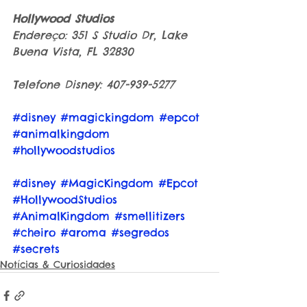
Hollywood Studios
Endereço: 351 S Studio Dr, Lake 
Buena Vista, FL 32830
Telefone Disney: 407-939-5277
#disney
#magickingdom
#epcot
#animalkingdom
#hollywoodstudios
#disney
#MagicKingdom
#Epcot
#HollywoodStudios
#AnimalKingdom
#smellitizers
#cheiro
#aroma
#segredos
#secrets
Notícias & Curiosidades