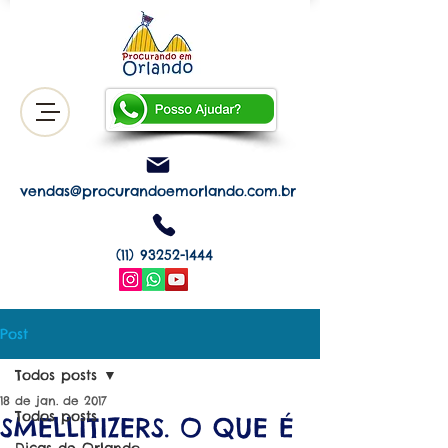
vendas@procurandoemorlando.com.br
(11) 93252-1444
Post
Todos posts
18 de jan. de 2017
Todos posts
SMELLITIZERS. O QUE É