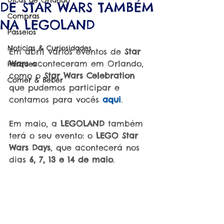
Dicas de Orlando
DE STAR WARS TAMBÉM
Compras
NA LEGOLAND
Passeios
Notícias & Curiosidades
Em abril vários eventos de 
Star 
Wars
 aconteceram em Orlando, 
Parques
como o 
Star Wars Celebration
Comer & Beber
que pudemos participar e 
contamos para vocês 
aqui
.
Em maio, a 
LEGOLAND
 também 
terá o seu evento: o 
LEGO Star 
Wars Days
, que acontecerá nos 
dias 
6, 7, 13 e 14 de maio
.