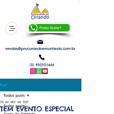
vendas@procurandoemorlando.com.br
(11) 93252-1444
Post
Todos posts
23 de abr. de 2017
Todos posts
TEM EVENTO ESPECIAL