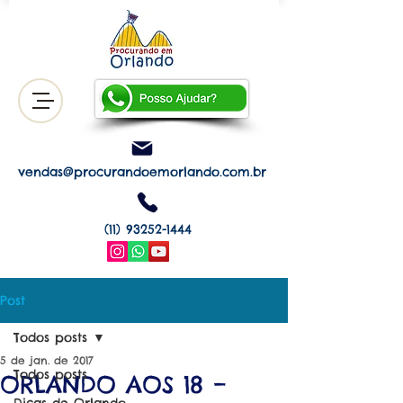
vendas@procurandoemorlando.com.br
(11) 93252-1444
Post
Todos posts
5 de jan. de 2017
Todos posts
ORLANDO AOS 18 –