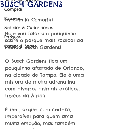
Dicas de Orlando
BUSCH GARDENS
Compras
Passeios
By Camila Comerlati
Notícias & Curiosidades
Hoje vou falar um pouquinho 
Parques
sobre o parque mais radical da 
Comer & Beber
Florida: Busch Gardens!
O Busch Gardens fica um 
pouquinho afastado de Orlando, 
na cidade de Tampa. Ele é uma 
mistura de muita adrenalina 
com diversos animais exóticos, 
típicos da África.
É um parque, com certeza, 
imperdível para quem ama 
muita emoção, mas também 