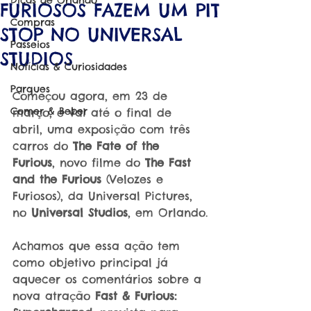
Dicas de Orlando
FURIOSOS FAZEM UM PIT
Compras
STOP NO UNIVERSAL
Passeios
STUDIOS
Notícias & Curiosidades
Parques
Começou agora, em 23 de 
Comer & Beber
março, e vai até o final de 
abril, uma exposição com três 
carros do 
The Fate of the 
Furious
, novo filme do 
The Fast 
and the Furious 
(Velozes e 
Furiosos), da Universal Pictures, 
no 
Universal Studios
, em Orlando.
Achamos que essa ação tem 
como objetivo principal já 
aquecer os comentários sobre a 
nova atração 
Fast & Furious: 