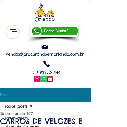
vendas@procurandoemorlando.com.br
(11) 93252-1444
Post
Todos posts
28 de mar. de 2017
Todos posts
CARROS DE VELOZES E