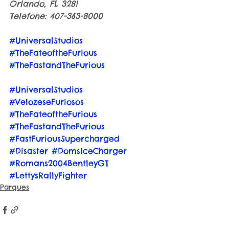
Orlando, FL 3281
Telefone: 407-363-8000
#UniversalStudios
#TheFateoftheFurious
#TheFastandTheFurious
#UniversalStudios
#VelozeseFuriosos
#TheFateoftheFurious
#TheFastandTheFurious
#FastFuriousSupercharged
#Disaster
#DomsIceCharger
#Romans2004BentleyGT
#LettysRallyFighter
Parques