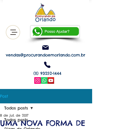
vendas@procurandoemorlando.com.br
(11) 93252-1444
Post
Todos posts
8 de jul. de 2017
Todos posts
UMA NOVA FORMA DE