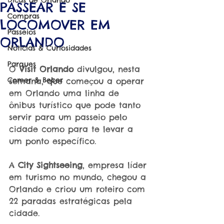
Dicas de Orlando
PASSEAR E SE
Compras
LOCOMOVER EM
Passeios
ORLANDO
Notícias & Curiosidades
Parques
O 
Visit Orlando
 divulgou, nesta 
Comer & Beber
semana, que começou a operar 
em Orlando uma linha de 
ônibus turístico que pode tanto 
servir para um passeio pelo 
cidade como para te levar a 
um ponto específico.
A 
City Sightseeing
, empresa líder 
em turismo no mundo, chegou a 
Orlando e criou um roteiro com 
22 paradas estratégicas pela 
cidade.