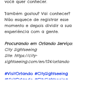
você quer conhecer.
Também gostou? Vai conhecer? 
Não esquece de registrar esse 
momento e depois dividir a sua 
experiência com a gente.
Procurando em Orlando Serviço:
City Sightseeing
Site: https://city-
sightseeing.com/en/124/orlando
#VisitOrlando
#CitySightseeing
#VisitOrlando
#CitySightseeing
#citytour
#passeioturístico
#CocaColaOrlandoEye
#Wonderworks
#HopOnHopOffOrlandoTour
#ThemeParkExpress