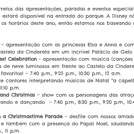
rretos das apresentações, paradas e eventos especiais
 estará disponível na entrada do parque. A Disney nã
s horários deste ano, então estamos nos baseando n
 
– apresentação com as princesas Elsa e Anna e co
stelo da Cinderela em um incrível Palácio de Gelo –
est Celebration
 - apresentação com música (canções 
os de neve luminosos em frente ao Castelo da Cinder
voritos! – 7:40 p.m., 9:25 p.m., 10:30 p.m., 12 a.m.
e cantores interpretando músicas de Natal “a capella”
11:10 p.m.
land Christmas 
– show com os personagens das atraç
do e dançando  – 7:40 p.m., 8:30 p.m., 9:20 p.m., 10:45
 a Christmastime Parade
 – desfile com nossos amad
 e também com a presença do Papai Noel, saudando
, 11 p.m.