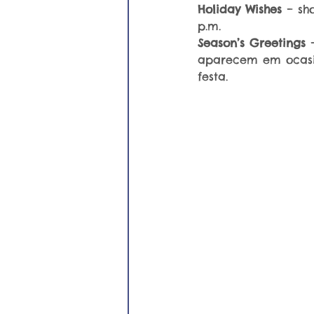
Holiday Wishes
 – sh
p.m.
Season’s Greetings
 
aparecem em ocasiõ
festa.