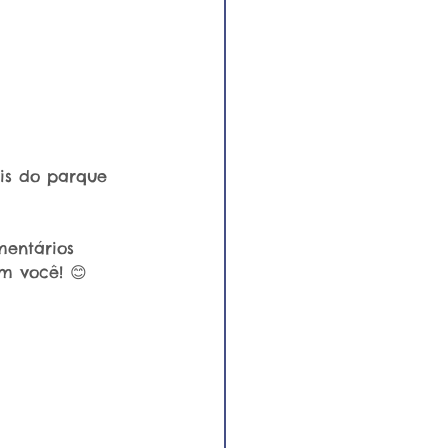
is do parque 
mentários 
m você! 😊