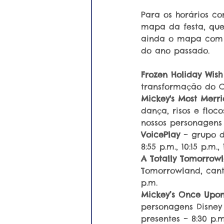
Para os horários co
mapa da festa, que
ainda o mapa com o
do ano passado.
Frozen Holiday Wish
transformação do Ca
Mickey's Most Merri
dança, risos e floc
nossos personagens fa
VoicePlay 
– grupo d
8:55 p.m., 10:15 p.m., 
A Totally Tomorrow
Tomorrowland, cantan
p.m.
Mickey’s Once Upon
personagens Disney
presentes – 8:30 p.m.