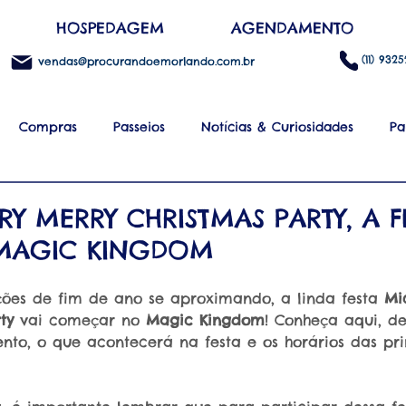
HOSPEDAGEM
AGENDAMENTO
(11) 932
vendas@procurandoemorlando.com.br
Compras
Passeios
Notícias & Curiosidades
Pa
ERY MERRY CHRISTMAS PARTY, A F
MAGIC KINGDOM
s de fim de ano se aproximando, a linda festa 
Mi
ty
 vai começar no 
Magic Kingdom
! Conheça aqui, de
nto, o que acontecerá na festa e os horários das pri