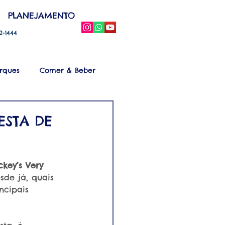
PLANEJAMENTO
52-1444
rques
Comer & Beber
ESTA DE
ckey’s Very 
sde já, quais 
ncipais 