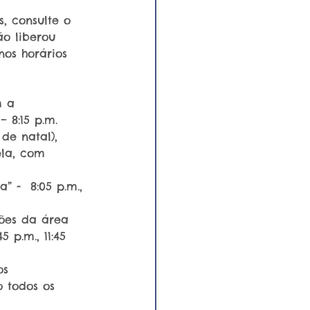
, consulte o 
o liberou 
os horários 
m a 
 8:15 p.m.
de natal), 
ela, com 
 -  8:05 p.m., 
ões da área 
 p.m., 11:45 
os 
 todos os 