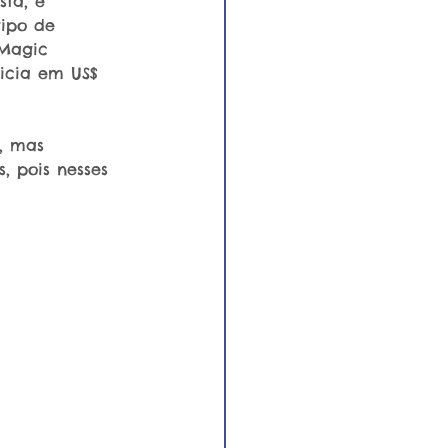
ta, é 
ipo de 
 Magic 
icia em US$ 
, mas 
 pois nesses 