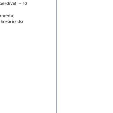
erdível! – 10 
omente 
 horário da 