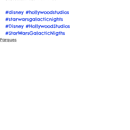
#disney
#hollywoodstudios
#starwarsgalacticnights
#Disney
#HollywoodStudios
#StarWarsGalacticNigths
Parques
Ver tudo
Posts recentes