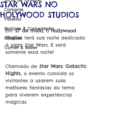
Dicas de Orlando
STAR WARS NO
Compras
HOLYWOOD STUDIOS
Passeios
Notícias & Curiosidades
Em 
27 de maio
, o 
Hollywood 
Studios
 terá sua noite dedicada 
Parques
à saga Star Wars. E será 
Comer & Beber
somente essa noite!
Chamado de 
Star Wars: Galactic 
Nights
, o evento convida os 
visitantes a usarem suas 
melhores fantasias do tema 
para viverem experiências 
mágicas.