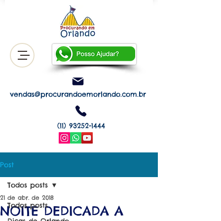
vendas@procurandoemorlando.com.br
(11) 93252-1444
Post
Todos posts
21 de abr. de 2018
Todos posts
NOITE DEDICADA A